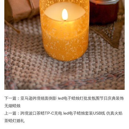
下一篇：亚马逊跨境镜面倒影 led电子蜡烛灯批发氛围节日庆典装饰
无烟蜡烛
上一篇：跨境波口茶蜡TP-C充电 led电子蜡烛套装USB线 仿真火焰
茶蜡灯婚礼