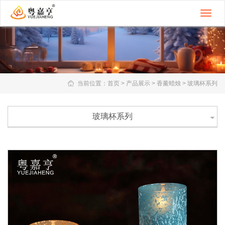
切
换
导
航
当前位置：
首页
>
产品展示
>
香薰蜡烛
>
玻璃杯系列
玻璃杯系列